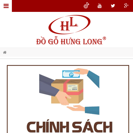
TRANG
CHỦ
GIỚI
THIỆU
ĐỒ
GỖ
NỘI
THẤT
THIẾT
KẾ
NỘI
THẤT
DỊCH