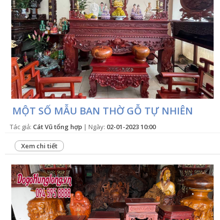
MỘT SỐ MẪU BAN THỜ GỖ TỰ NHIÊN
Tác giả:
Cát Vũ tổng hợp
| Ngày:
02-01-2023 10:00
Xem chi tiết