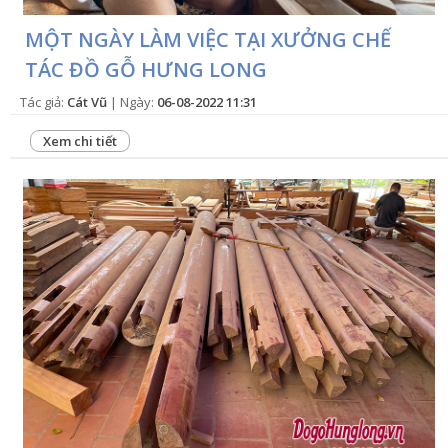
MỘT NGÀY LÀM VIỆC TẠI XƯỞNG CHẾ
TÁC ĐỒ GỖ HƯNG LONG
Tác giả:
Cát Vũ
| Ngày:
06-08-2022 11:31
Xem chi tiết