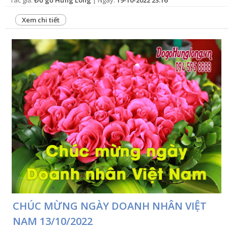
Tác giả:
Đồ gỗ Hưng Long
| Ngày:
19-10-2022 23:16
Xem chi tiết
CHÚC MỪNG NGÀY DOANH NHÂN VIỆT
NAM 13/10/2022