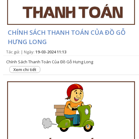
VỤ
TIN
TỨC
CHÍNH SÁCH THANH TOÁN CỦA ĐỒ GỖ
HỆ
HƯNG LONG
THỐNG
Tác giả:
| Ngày:
19-03-2024 11:13
CỬA
Chính Sách Thanh Toán Của Đồ Gỗ Hưng Long
HÀNG
Xem chi tiết
TRỢ
GIÚP
LIÊN
HỆ
GIỎ
HÀNG