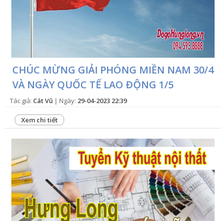
CHÚC MỪNG GIẢI PHÓNG MIỀN NAM 30/4
VÀ NGÀY QUỐC TẾ LAO ĐỘNG 1/5
Tác giả:
Cát Vũ
| Ngày:
29-04-2023 22:39
Xem chi tiết