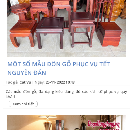
MỘT SỐ MẪU ĐÔN GỖ PHỤC VỤ TẾT
NGUYÊN ĐÁN
Tác giả:
Cát Vũ
| Ngày:
25-11-2022 10:43
Các mẫu đôn gỗ, đa dạng kiểu dáng, đủ các kích cỡ phục vụ quý
khách.
Xem chi tiết