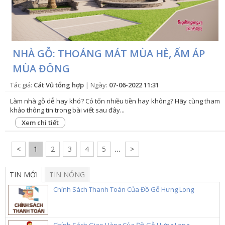
NHÀ GỖ: THOÁNG MÁT MÙA HÈ, ẤM ÁP
MÙA ĐÔNG
Tác giả:
Cát Vũ tổng hợp
| Ngày:
07-06-2022 11:31
Làm nhà gỗ dễ hay khó? Có tốn nhiều tiền hay không? Hãy cùng tham
khảo thông tin trong bài viết sau đây...
Xem chi tiết
<
1
2
3
4
5
...
>
TIN MỚI
TIN NÓNG
Chính Sách Thanh Toán Của Đồ Gỗ Hưng Long