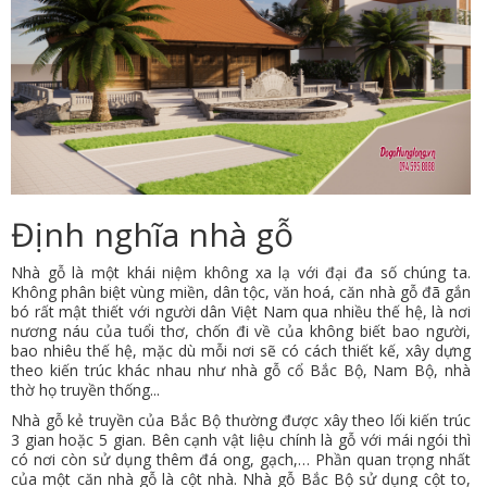
VỤ
TIN
TỨC
HỆ
THỐNG
CỬA
Định nghĩa nhà gỗ
HÀNG
Nhà gỗ là một khái niệm không xa lạ với đại đa số chúng ta.
TRỢ
Không phân biệt vùng miền, dân tộc, văn hoá, căn nhà gỗ đã gắn
bó rất mật thiết với người dân Việt Nam qua nhiều thế hệ, là nơi
GIÚP
nương náu của tuổi thơ, chốn đi về của không biết bao người,
LIÊN
bao nhiêu thế hệ, mặc dù mỗi nơi sẽ có cách thiết kế, xây dựng
theo kiến trúc khác nhau như nhà gỗ cổ Bắc Bộ, Nam Bộ, nhà
HỆ
thờ họ truyền thống...
GIỎ
Nhà gỗ kẻ truyền của Bắc Bộ thường được xây theo lối kiến trúc
3 gian hoặc 5 gian. Bên cạnh vật liệu chính là gỗ với mái ngói thì
HÀNG
có nơi còn sử dụng thêm đá ong, gạch,… Phần quan trọng nhất
của một căn nhà gỗ là cột nhà. Nhà gỗ Bắc Bộ sử dụng cột to,