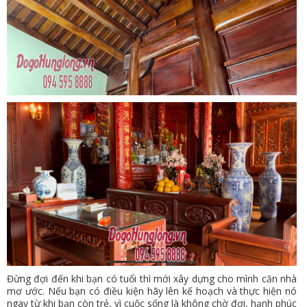
Đừng đợi đến khi bạn có tuổi thì mới xây dựng cho mình căn nhà
mơ ước. Nếu bạn có điều kiện hãy lên kế hoạch và thực hiện nó
ngay từ khi bạn còn trẻ, vì cuộc sống là không chờ đợi, hạnh phúc