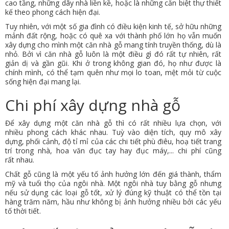
cao tầng, những dãy nhà liền kề, hoặc là những căn biệt thự thiết
kế theo phong cách hiện đại.
Tuy nhiên, với một số gia đình có điều kiện kinh tế, sở hữu những
mảnh đất rộng, hoặc có quê xa với thành phố lớn họ vẫn muốn
xây dựng cho mình một căn nhà gỗ mang tính truyền thống, dù là
nhỏ. Bởi vì căn nhà gỗ luôn là một điều gì đó rất tự nhiên, rất
giản dị và gần gũi. Khi ở trong không gian đó, họ như được là
chính mình, có thể tạm quên như mọi lo toan, mệt mỏi từ cuộc
sống hiện đại mang lại.
Chi phí xây dựng nhà gỗ
Để xây dựng một căn nhà gỗ thì có rất nhiều lựa chọn, với
nhiều phong cách khác nhau. Tuỳ vào diện tích, quy mô xây
dựng, phối cảnh, độ tỉ mỉ của các chi tiết phù điêu, hoạ tiết trang
trí trong nhà, hoa văn đục tay hay đục máy,... chi phí cũng
rất nhau.
Chất gỗ cũng là một yếu tố ảnh hưởng lớn đến giá thành, thẩm
mỹ và tuổi thọ của ngôi nhà. Một ngôi nhà tuy bằng gỗ nhưng
nếu sử dụng các loại gỗ tốt, xử lý đúng kỹ thuật có thể tồn tại
hàng trăm năm, hầu như không bị ảnh hưởng nhiều bởi các yếu
tố thời tiết.