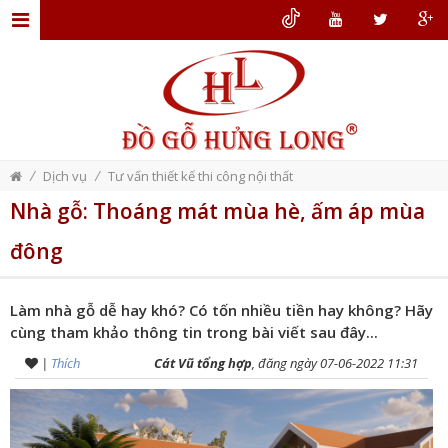
TRANG
CHỦ
GIỚI
THIỆU
/
/
Dịch vụ
Tư vấn thiết kế thi công nội thất
ĐỒ
Nhà gỗ: Thoáng mát mùa hè, ấm áp mùa
GỖ
đông
NỘI
THẤT
Làm nhà gỗ dễ hay khó? Có tốn nhiều tiền hay không? Hãy
THIẾT
cùng tham khảo thông tin trong bài viết sau đây...
KẾ
|
Thích
Cát Vũ tổng hợp
, đăng ngày 07-06-2022 11:31
NỘI
THẤT
DỊCH