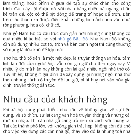
làm thẳng, hoặc phình ở giữa để tạo sự chắc chắn cho công
trình. Các cây cột được nối với nhau bằng nhiều xà ngang, chân
kê trên đá, cột có thể bịt đồng để trang trí hoặc để trơn. Bên
trên các thanh xà được điêu khắc những hình ảnh hoa văn như:
rồng phượng, hoa cỏ, chữ cổ,…
Nhà gỗ Nam Bộ có cấu trúc đơn giản hơn nhưng cũng không có
quá nhiều khác biệt so với
nhà gỗ Bắc Bộ
. Nhà Nam Bộ không
cần sử dụng nhiều cột to, tròn và bên cạnh ngói thì cũng thường
sử dụng lá dừa khô để lợp mái.
Thờ họ, thờ tổ tiên là một nét đẹp, là truyền thống văn hóa, tâm
linh lâu đời của người Việt vẫn còn gìn giữ cho đến ngày nay. Vì
nhiều lý do mà hiện nay không còn lại quá nhiều ngôi nhà thờ cổ.
Tuy nhiên, không ít gia đình đã xây dựng lại những ngôi nhà thờ
theo phong cách cổ truyền để lưu giữ, phát huy nét văn hóa gia
đình, truyền thống dân tộc.
Nhu cầu của khách hàng
Khi xã hội càng phát triển, nhu cầu về không gian về sự tiện
dụng, về sở thích, sự lai căng văn hoá truyền thống và những cái
mới du nhập. Thì căn nhà gỗ càng trở nên xa cách với chúng ta.
Tại các thành phố lớn, với không gian trật hẹp, không còn đủ chỗ
cho việc xây dựng các căn nhà gỗ, thay vào đó là những toà nhà