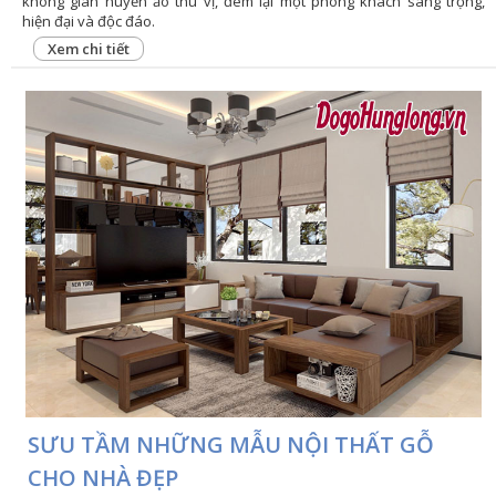
không gian huyền ảo thú vị, đem lại một phòng khách sang trọng,
hiện đại và độc đáo.
Xem chi tiết
SƯU TẦM NHỮNG MẪU NỘI THẤT GỖ
CHO NHÀ ĐẸP