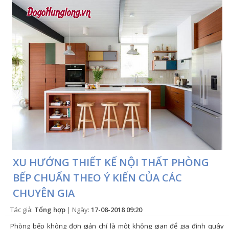
XU HƯỚNG THIẾT KẾ NỘI THẤT PHÒNG
BẾP CHUẨN THEO Ý KIẾN CỦA CÁC
CHUYÊN GIA
Tác giả:
Tổng hợp
| Ngày:
17-08-2018 09:20
Phòng bếp không đơn giản chỉ là một không gian để gia đình quây