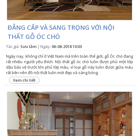
ĐẲNG CẤP VÀ SANG TRỌNG VỚI NỘI
THẤT GỖ ÓC CHÓ
Tác giả:
Sưu tầm
| Ngày:
06-08-2018 10:03
Ngày nay, không chỉ ở Việt Nam mà trên toàn thế giới, gỗ Óc chó đang
rất nhiều người yêu thích. Nội thất gỗ óc chó luôn được phủ một lớp
dầu bảo vệ trước khi phủ lớp màu, vì loại gỗ này luôn được giữa màu
rất bền nên đồ nội thất luôn mới đẹp và sáng bóng.
Xem chi tiết