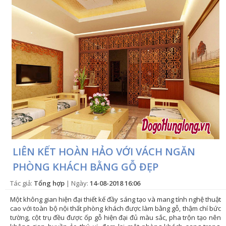
LIÊN KẾT HOÀN HẢO VỚI VÁCH NGĂN
PHÒNG KHÁCH BẰNG GỖ ĐẸP
Tác giả:
Tổng hợp
| Ngày:
14-08-2018 16:06
Một không gian hiện đại thiết kế đầy sáng tạo và mang tính nghệ thuật
cao với toàn bộ nội thất phòng khách được làm bằng gỗ, thậm chí bức
tường, cột trụ đều được ốp gỗ hiện đại đủ màu sắc, pha trộn tạo nên