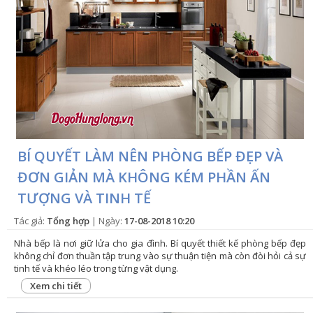
BÍ QUYẾT LÀM NÊN PHÒNG BẾP ĐẸP VÀ
ĐƠN GIẢN MÀ KHÔNG KÉM PHẦN ẤN
TƯỢNG VÀ TINH TẾ
Tác giả:
Tổng hợp
| Ngày:
17-08-2018 10:20
Nhà bếp là nơi giữ lửa cho gia đình. Bí quyết thiết kế phòng bếp đẹp
không chỉ đơn thuần tập trung vào sự thuận tiện mà còn đòi hỏi cả sự
tinh tế và khéo léo trong từng vật dụng.
Xem chi tiết