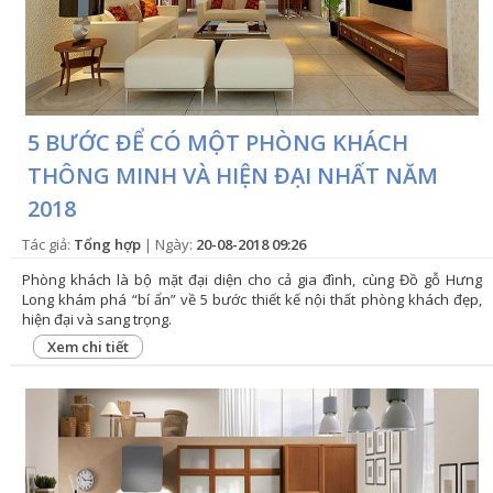
VỤ
TIN
TỨC
HỆ
5 BƯỚC ĐỂ CÓ MỘT PHÒNG KHÁCH
THÔNG MINH VÀ HIỆN ĐẠI NHẤT NĂM
THỐNG
2018
CỬA
HÀNG
Tác giả:
Tổng hợp
| Ngày:
20-08-2018 09:26
TRỢ
Phòng khách là bộ mặt đại diện cho cả gia đình, cùng Đồ gỗ Hưng
Long khám phá “bí ẩn” về 5 bước thiết kế nội thất phòng khách đẹp,
GIÚP
hiện đại và sang trọng.
Xem chi tiết
LIÊN
HỆ
GIỎ
HÀNG