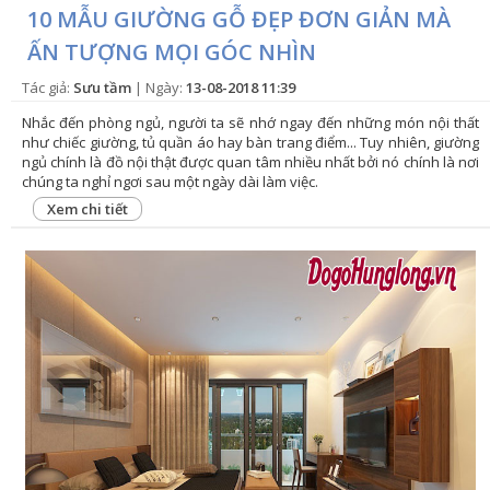
10 MẪU GIƯỜNG GỖ ĐẸP ĐƠN GIẢN MÀ
ẤN TƯỢNG MỌI GÓC NHÌN
Tác giả:
Sưu tầm
| Ngày:
13-08-2018 11:39
Nhắc đến phòng ngủ, người ta sẽ nhớ ngay đến những món nội thất
như chiếc giường, tủ quần áo hay bàn trang điểm... Tuy nhiên, giường
ngủ chính là đồ nội thật được quan tâm nhiều nhất bởi nó chính là nơi
chúng ta nghỉ ngơi sau một ngày dài làm việc.
Xem chi tiết