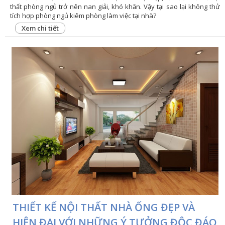
thất phòng ngủ trở nên nan giải, khó khăn. Vậy tại sao lại không thử
tích hợp phòng ngủ kiêm phòng làm việc tại nhà?
Xem chi tiết
THIẾT KẾ NỘI THẤT NHÀ ỐNG ĐẸP VÀ
HIỆN ĐẠI VỚI NHỮNG Ý TƯỞNG ĐỘC ĐÁO