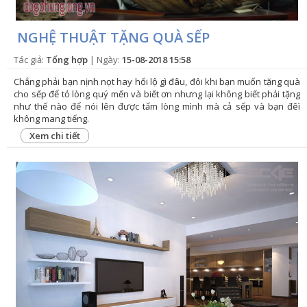
NGHỆ THUẬT TẶNG QUÀ SẾP
Tác giả:
Tổng hợp
| Ngày:
15-08-2018 15:58
Chẳng phải bạn nịnh nọt hay hối lộ gì đâu, đôi khi bạn muốn tặng quà
cho sếp để tỏ lòng quý mến và biết ơn nhưng lại không biết phải tặng
như thế nào để nói lên được tấm lòng mình mà cả sếp và bạn đêì
không mang tiếng.
Xem chi tiết