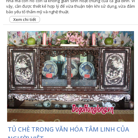
nhà mà còn nó còn là không gian sinh hoạt chung của cả gia đình. Vì
vậy, cần được thiết kế hợp lý để vừa thuận tiện khi sử dụng, vừa đảm
bảo yếu tố thẩm mỹ và nghệ thuật.
Xem chi tiết
TỦ CHÈ TRONG VĂN HÓA TÂM LINH CỦA