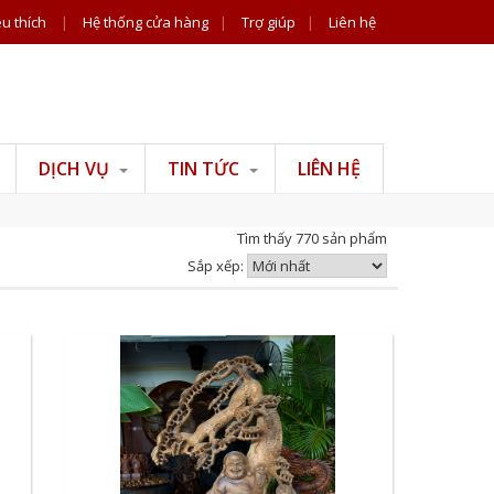
u thích
|
Hệ thống cửa hàng
|
Trợ giúp
|
Liên hệ
DỊCH VỤ
TIN TỨC
LIÊN HỆ
Tư vấn đồ gỗ
Tin công ty
Tìm thấy 770 sản phẩm
Tư vấn phong thuỷ
Tiện ích
Sắp xếp:
Tư vấn thiết kế thi
công nội thất