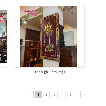
Tranh gỗ Tâm Phật
<
1
2
3
4
5
...
>