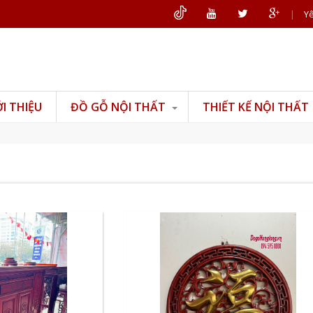
|
Yê
ỚI THIỆU
ĐỒ GỖ NỘI THẤT
THIẾT KẾ NỘI THẤT
Đồ gỗ phòng khách
Đồ gỗ phòng thờ
Đồ gỗ phòng ngủ
Đồ gỗ phòng bếp
Đồ gỗ văn phòng
Đồ gỗ mỹ nghệ