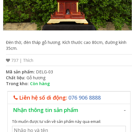
VỤ
TIN
TỨC
HỆ
Đèn thờ, đèn tháp gỗ hương. Kích thước cao 80cm, đường kính
THỐNG
35cm.
CỬA
737 |
Thích
HÀNG
Mã sản phẩm:
DELG-03
TRỢ
Chất liệu:
Gỗ hương
Trong kho:
Còn hàng
GIÚP
LIÊN
Liên hệ số di động:
076 906 8888
HỆ
Nhận thông tin sản phẩm
GIỎ
Tôi muốn được tư vấn về sản phẩm này qua email:
HÀNG