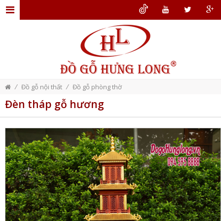
TRANG
CHỦ
GIỚI
THIỆU
/
/
Đồ gỗ nội thất
Đồ gỗ phòng thờ
ĐỒ
Đèn tháp gỗ hương
GỖ
NỘI
THẤT
THIẾT
KẾ
NỘI
THẤT
DỊCH