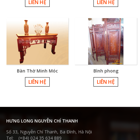
LIÊN HỆ
LIÊN HỆ
Bàn Thờ Minh Móc
Bình phong
LIÊN HỆ
LIÊN HỆ
HƯNG LONG NGUYỄN CHÍ THANH
Số 33, Nguyễn Chí Thanh, Ba Đình, Hà Nội
Tel: (+84) 024 35 634 889