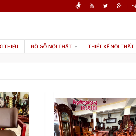
|
Yê
ỚI THIỆU
ĐỒ GỖ NỘI THẤT
THIẾT KẾ NỘI THẤT
Đồ gỗ phòng khách
Đồ gỗ phòng thờ
Đồ gỗ phòng ngủ
Đồ gỗ phòng bếp
Đồ gỗ văn phòng
Đồ gỗ mỹ nghệ