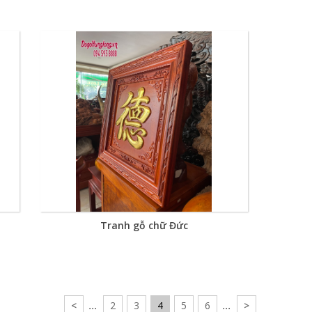
Tranh gỗ chữ Đức
<
...
2
3
4
5
6
...
>