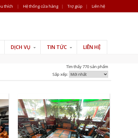
u thích
|
Hệ thống cửa hàng
|
Trợ giúp
|
Liên hệ
DỊCH VỤ
TIN TỨC
LIÊN HỆ
Tư vấn đồ gỗ
Tin công ty
Tìm thấy 770 sản phẩm
Tư vấn phong thuỷ
Tiện ích
Sắp xếp:
Tư vấn thiết kế thi
công nội thất