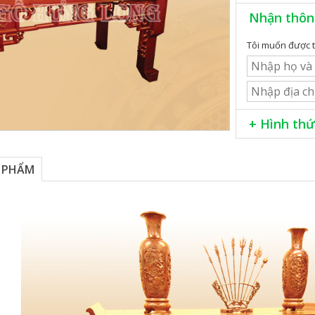
Nhận thôn
Tôi muốn được t
+ Hình thứ
Giao hàng k
Lắp đặt miễn
 PHẨM
Phương thức
Khách hàng cần t