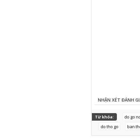
NHẬN XÉT ĐÁNH GI
Từ khóa:
do go no
do tho go
ban th