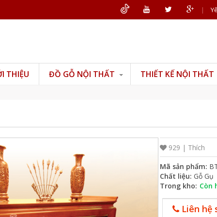
|
Yê
ỚI THIỆU
ĐỒ GỖ NỘI THẤT
THIẾT KẾ NỘI THẤT
Đồ gỗ phòng khách
Đồ gỗ phòng thờ
Đồ gỗ phòng ngủ
Đồ gỗ phòng bếp
929 |
Thích
Đồ gỗ văn phòng
Mã sản phẩm:
BT
Đồ gỗ mỹ nghệ
Chất liệu:
Gỗ Gụ
Trong kho:
Còn 
Liên hệ 