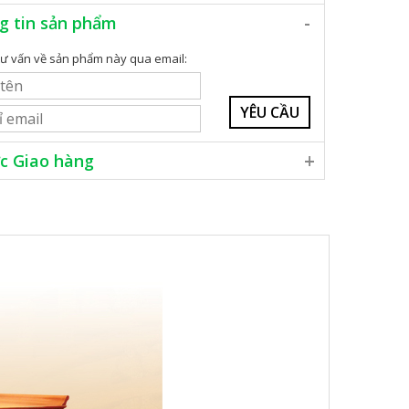
g tin sản phẩm
ư vấn về sản phẩm này qua email:
c Giao hàng
hắp cả nước
 phí trong nội thành Hà Nội
 thanh toán chuyển khoản, hoặc tiền mặt
ư vấn thêm xin vui lòng liên hệ số
076 906 8888