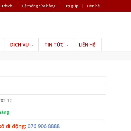
u thích
|
Hệ thống cửa hàng
|
Trợ giúp
|
Liên hệ
DỊCH VỤ
TIN TỨC
LIÊN HỆ
Tư vấn đồ gỗ
Tin công ty
Tư vấn phong thuỷ
Tiện ích
Tư vấn thiết kế thi
công nội thất
02-12
hàng
số di động:
076 906 8888