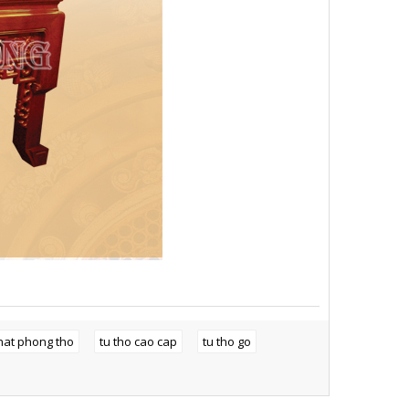
that phong tho
tu tho cao cap
tu tho go