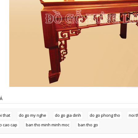
Á
i that
do go my nghe
do go gia dinh
do go phong tho
noi 
o cao cap
ban tho minh minh moc
ban tho go