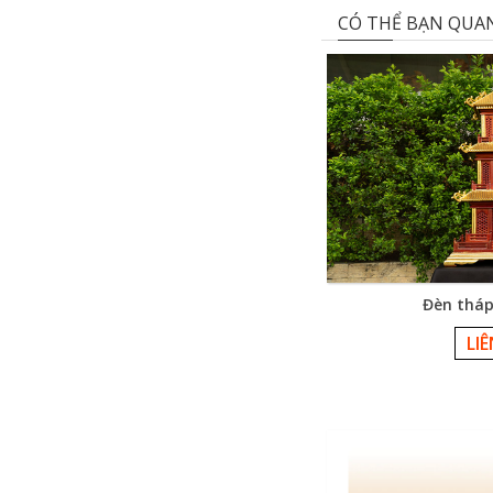
CÓ THỂ BẠN QUA
Đèn thá
LI