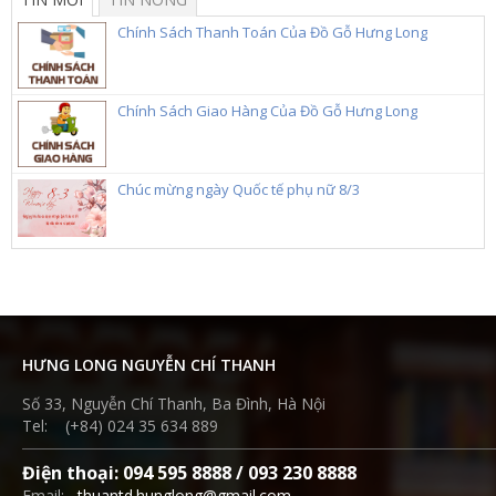
Chính Sách Thanh Toán Của Đồ Gỗ Hưng Long
Chính Sách Giao Hàng Của Đồ Gỗ Hưng Long
Chúc mừng ngày Quốc tế phụ nữ 8/3
HƯNG LONG NGUYỄN CHÍ THANH
Số 33, Nguyễn Chí Thanh, Ba Đình, Hà Nội
Tel: (+84) 024 35 634 889
Điện thoại: 094 595 8888 / 093 230 8888
Email:
thuantd.hunglong@gmail.com