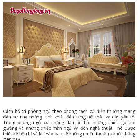
VỤ
TIN
TỨC
HỆ
THỐNG
CỬA
HÀNG
TRỢ
GIÚP
LIÊN
HỆ
Cách bố trí phòng ngủ theo phong cách cổ điển thường mang
đến sự nhẹ nhàng, tinh khiết đến từng nội thất và các yếu tố.
GIỎ
Trong phòng ngủ có những dấu ấn bởi những chiếc ga trải
giường và những chiếc màn ngủ và đèn nghệ thuật... nó được
HÀNG
thiết kế bền bỉ và khi vào bạn sẽ không muốn thoát ra khỏi không
gian này.