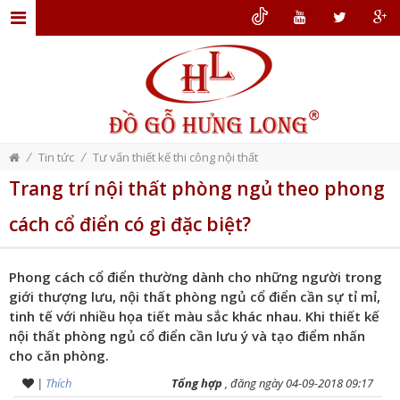
TRANG
CHỦ
GIỚI
THIỆU
/
/
Tin tức
Tư vấn thiết kế thi công nội thất
ĐỒ
Trang trí nội thất phòng ngủ theo phong
GỖ
cách cổ điển có gì đặc biệt?
NỘI
THẤT
Phong cách cổ điển thường dành cho những người trong
THIẾT
giới thượng lưu, nội thất phòng ngủ cổ điển cần sự tỉ mỉ,
KẾ
tinh tế với nhiều họa tiết màu sắc khác nhau. Khi thiết kế
nội thất phòng ngủ cổ điển cần lưu ý và tạo điểm nhấn
NỘI
cho căn phòng.
THẤT
|
Thích
Tổng hợp
, đăng ngày 04-09-2018 09:17
DỊCH