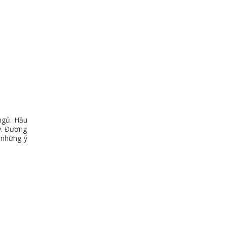
ngủ. Hầu
y. Đương
 những ý