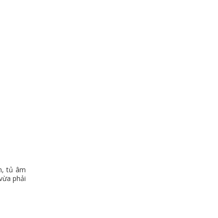
n, tủ âm
vừa phải