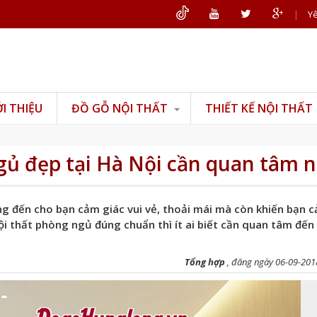
|
Yê
ỚI THIỆU
ĐỒ GỖ NỘI THẤT
THIẾT KẾ NỘI THẤT
Đồ gỗ phòng khách
Đồ gỗ phòng thờ
gủ đẹp tại Hà Nội cần quan tâm n
Đồ gỗ phòng ngủ
Đồ gỗ phòng bếp
g đến cho bạn cảm giác vui vẻ, thoải mái mà còn khiến bạn 
Đồ gỗ văn phòng
nội thất phòng ngủ đúng chuẩn thì ít ai biết cần quan tâm đế
Đồ gỗ mỹ nghệ
Tổng hợp
, đăng ngày 06-09-201