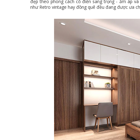
đẹp theo phong cách cổ điển sang trọng - ấm áp và 
như Retro vintage hay đồng quê đều đang được ưa ch