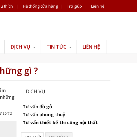
u thích
|
Hệ thống cửa hàng
|
Trợ giúp
|
Liên hệ
DỊCH VỤ
TIN TỨC
LIÊN HỆ
Tư vấn đồ gỗ
Tin công ty
Tư vấn phong thuỷ
Tiện ích
hững gì ?
Tư vấn thiết kế thi
công nội thất
cảm
DỊCH VỤ
n những
Tư vấn đồ gỗ
8 15:12
Tư vấn phong thuỷ
Tư vấn thiết kế thi công nội thất