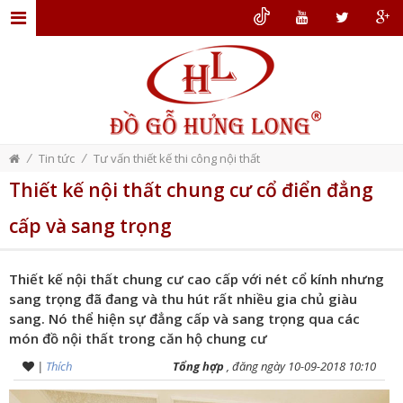
TRANG
CHỦ
GIỚI
THIỆU
/
/
Tin tức
Tư vấn thiết kế thi công nội thất
ĐỒ
Thiết kế nội thất chung cư cổ điển đẳng
GỖ
cấp và sang trọng
NỘI
THẤT
Thiết kế nội thất chung cư cao cấp với nét cổ kính nhưng
THIẾT
sang trọng đã đang và thu hút rất nhiều gia chủ giàu
KẾ
sang. Nó thể hiện sự đẳng cấp và sang trọng qua các
món đồ nội thất trong căn hộ chung cư
NỘI
|
Thích
Tổng hợp
, đăng ngày 10-09-2018 10:10
THẤT
DỊCH