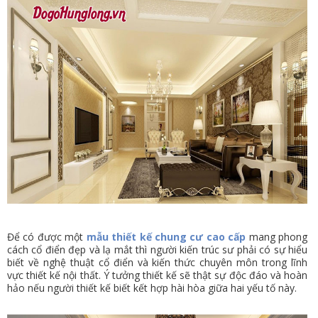
VỤ
TIN
TỨC
HỆ
THỐNG
CỬA
HÀNG
TRỢ
GIÚP
LIÊN
Để có được một
mẫu thiết kế chung cư cao cấp
mang phong
HỆ
cách cổ điển đẹp và lạ mắt thì người kiến trúc sư phải có sự hiểu
biết về nghệ thuật cổ điển và kiến thức chuyên môn trong lĩnh
GIỎ
vực thiết kế nội thất. Ý tưởng thiết kế sẽ thật sự độc đáo và hoàn
hảo nếu người thiết kế biết kết hợp hài hòa giữa hai yếu tố này.
HÀNG