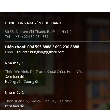
HƯNG LONG NGUYỄN CHÍ THANH
Số 33, Nguyễn Chí Thanh, Ba Đình, Hà Nội
Tel: (+84) 024 35 634 889
Điện thoại: 094 595 8888 / 093 230 8888
Email:
thuantd.hunglong@gmail.com
Nhà máy 1:
Thôn Yên Vĩnh, Dạ Trạch, Khoái Châu, Hưng Yên.
Xem bản đồ
Hướng dẫn đường đi
Nhà máy 2:
Thôn Xuân Hội, Lạc Vệ, Tiên Du, Bắc Ninh.
Xem bản đồ