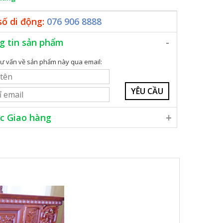
số di động:
076 906 8888
g tin sản phẩm
ư vấn về sản phẩm này qua email:
c Giao hàng
hắp cả nước
 phí trong nội thành Hà Nội
 thanh toán chuyển khoản, hoặc tiền mặt
ư vấn thêm xin vui lòng liên hệ số
076 906 8888