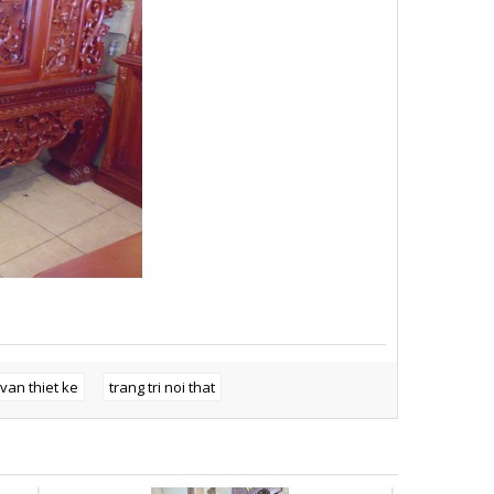
 van thiet ke
trang tri noi that