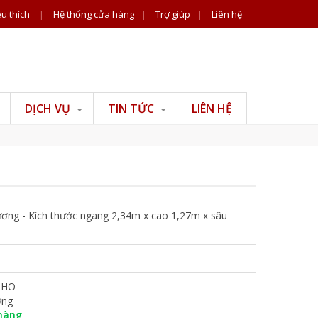
u thích
|
Hệ thống cửa hàng
|
Trợ giúp
|
Liên hệ
DỊCH VỤ
TIN TỨC
LIÊN HỆ
Tư vấn đồ gỗ
Tin công ty
Tư vấn phong thuỷ
Tiện ích
Tư vấn thiết kế thi
công nội thất
ơng - Kích thước ngang 2,34m x cao 1,27m x sâu
THO
ng
hàng