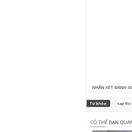
NHẬN XÉT ĐÁNH GI
Từ khóa:
sap tho
CÓ THỂ BẠN QUA