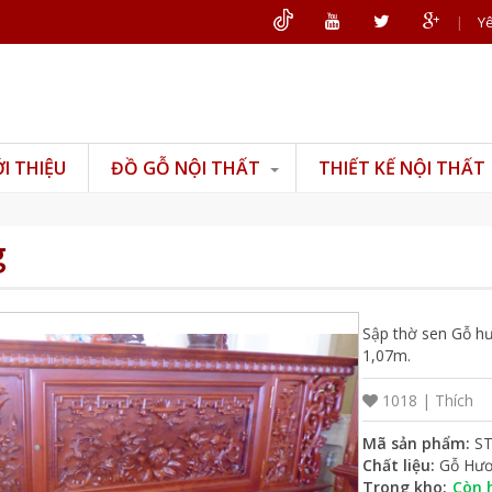
|
Yê
ỚI THIỆU
ĐỒ GỖ NỘI THẤT
THIẾT KẾ NỘI THẤT
Đồ gỗ phòng khách
Đồ gỗ phòng thờ
g
Đồ gỗ phòng ngủ
Đồ gỗ phòng bếp
Sập thờ sen Gỗ hư
Đồ gỗ văn phòng
1,07m.
Đồ gỗ mỹ nghệ
1018 |
Thích
Mã sản phẩm:
S
Chất liệu:
Gỗ Hươ
Trong kho:
Còn 