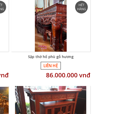
Sập thờ hổ phù gỗ hương
LIÊN HỆ
vnđ
86.000.000 vnđ