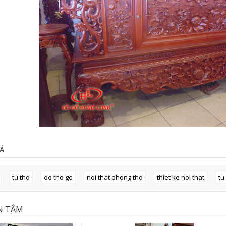
Á
tu tho
do tho go
noi that phong tho
thiet ke noi that
tu
N TÂM