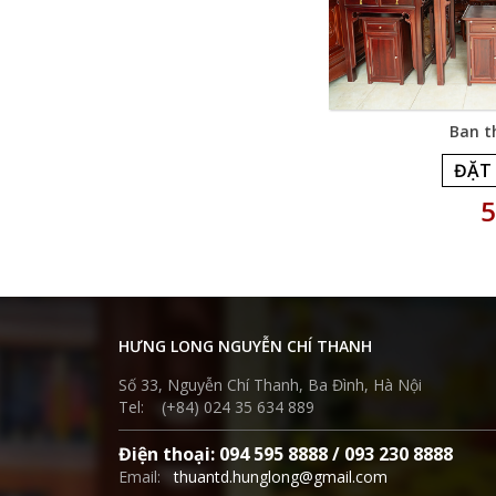
Ban t
ĐẶT
5
HƯNG LONG NGUYỄN CHÍ THANH
Số 33, Nguyễn Chí Thanh, Ba Đình, Hà Nội
Tel: (+84) 024 35 634 889
Điện thoại: 094 595 8888 / 093 230 8888
Email:
thuantd.hunglong@gmail.com