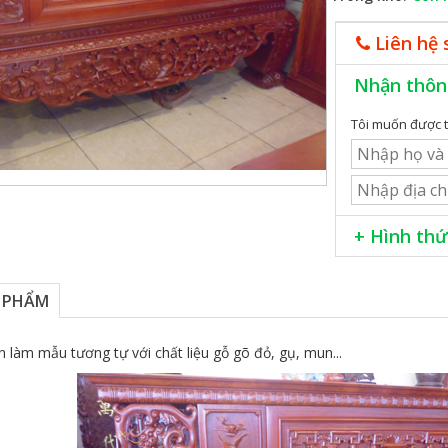
Liên hệ 
Nhận thôn
Tôi muốn được t
+ Hình thứ
Giao hàng k
Lắp đặt miễn
 PHẨM
Phương thức
Khách hàng cần t
n làm mẫu tương tự với chất liệu gỗ gõ đỏ, gụ, mun...