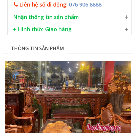
Liên hệ số di động:
076 906 8888
Nhận thông tin sản phẩm
Tôi muốn được tư vấn về sản phẩm này qua email:
+ Hình thức Giao hàng
Giao hàng khắp cả nước
Lắp đặt miễn phí trong nội thành Hà Nội
THÔNG TIN SẢN PHẨM
Phương thức thanh toán chuyển khoản, hoặc tiền mặt
Khách hàng cần tư vấn thêm xin vui lòng liên hệ số
076 906 8888