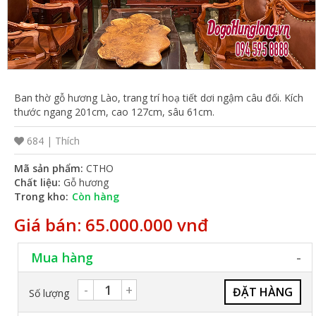
VỤ
TIN
TỨC
HỆ
Ban thờ gỗ hương Lào, trang trí hoạ tiết dơi ngậm câu đối. Kích
THỐNG
thước ngang 201cm, cao 127cm, sâu 61cm.
CỬA
684 |
Thích
HÀNG
Mã sản phẩm:
CTHO
TRỢ
Chất liệu:
Gỗ hương
Trong kho:
Còn hàng
GIÚP
Giá bán: 65.000.000 vnđ
LIÊN
HỆ
Mua hàng
GIỎ
-
+
Số lượng
HÀNG