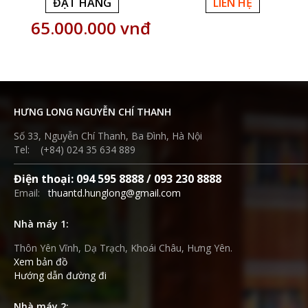
ĐẶT HÀNG
LIÊN HỆ
65.000.000 vnđ
HƯNG LONG NGUYỄN CHÍ THANH
Số 33, Nguyễn Chí Thanh, Ba Đình, Hà Nội
Tel: (+84) 024 35 634 889
Điện thoại: 094 595 8888 / 093 230 8888
Email:
thuantd.hunglong@gmail.com
Nhà máy 1:
Thôn Yên Vĩnh, Dạ Trạch, Khoái Châu, Hưng Yên.
Xem bản đồ
Hướng dẫn đường đi
Nhà máy 2: