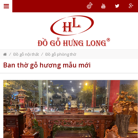
TRANG
CHỦ
GIỚI
THIỆU
/
/
Đồ gỗ nội thất
Đồ gỗ phòng thờ
ĐỒ
Ban thờ gỗ hương mẫu mới
GỖ
NỘI
THẤT
THIẾT
KẾ
NỘI
THẤT
DỊCH