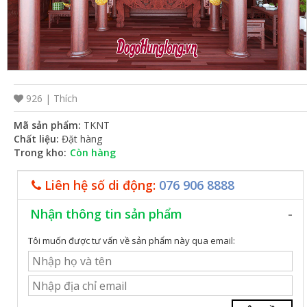
VỤ
TIN
TỨC
HỆ
926 |
Thích
THỐNG
Mã sản phẩm:
TKNT
CỬA
Chất liệu:
Đặt hàng
HÀNG
Trong kho:
Còn hàng
TRỢ
Liên hệ số di động:
076 906 8888
GIÚP
Nhận thông tin sản phẩm
LIÊN
HỆ
Tôi muốn được tư vấn về sản phẩm này qua email:
GIỎ
HÀNG