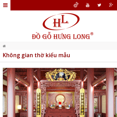
TRANG
CHỦ
GIỚI
THIỆU
ĐỒ
Không gian thờ kiểu mẫu
GỖ
NỘI
THẤT
THIẾT
KẾ
NỘI
THẤT
DỊCH