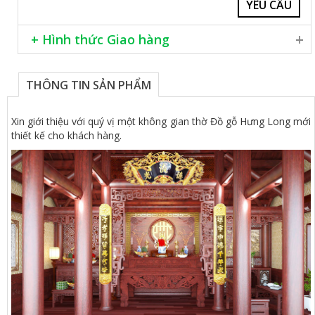
+ Hình thức Giao hàng
Giao hàng khắp cả nước
Lắp đặt miễn phí trong nội thành Hà Nội
THÔNG TIN SẢN PHẨM
Phương thức thanh toán chuyển khoản, hoặc tiền mặt
Khách hàng cần tư vấn thêm xin vui lòng liên hệ số
076 906 8888
Xin giới thiệu với quý vị một không gian thờ Đồ gỗ Hưng Long mới
thiết kế cho khách hàng.