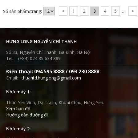
Số sản phẩm/trang:
<
1
2
3
4
5
...
>
HƯNG LONG NGUYỄN CHÍ THANH
Số 33, Nguyễn Chí Thanh, Ba Đình, Hà Nội
Tel: (+84) 024 35 634 889
Điện thoại: 094 595 8888 / 093 230 8888
Email:
thuantd.hunglong@gmail.com
Nhà máy 1:
Thôn Yên Vĩnh, Dạ Trạch, Khoái Châu, Hưng Yên.
Xem bản đồ
Hướng dẫn đường đi
Nhà máy 2: