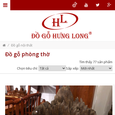
TRANG
CHỦ
GIỚI
THIỆU
/
Đồ gỗ nội thất
ĐỒ
Đồ gỗ phòng thờ
GỖ
Tìm thấy 77 sản phẩm
NỘI
Chọn tiêu chí:
Sắp xếp:
THẤT
THIẾT
KẾ
NỘI
THẤT
DỊCH