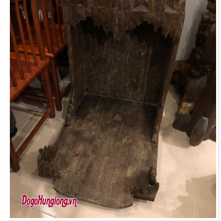
VỤ
TIN
TỨC
HỆ
THỐNG
CỬA
HÀNG
TRỢ
GIÚP
LIÊN
HỆ
GIỎ
HÀNG