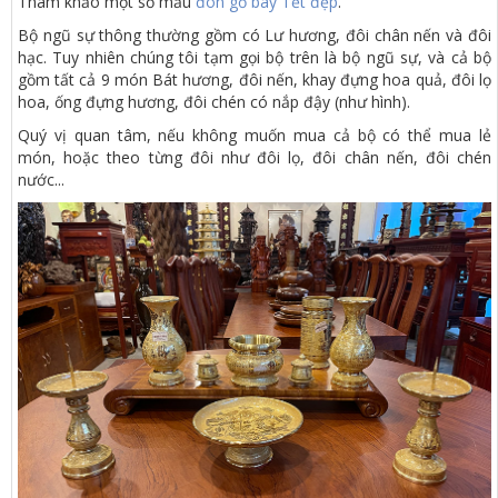
Tham khảo một số mẫu
đôn gỗ bày Tết đẹp
.
Bộ ngũ sự thông thường gồm có Lư hương, đôi chân nến và đôi
hạc. Tuy nhiên chúng tôi tạm gọi bộ trên là bộ ngũ sự, và cả bộ
gồm tất cả 9 món Bát hương, đôi nến, khay đựng hoa quả, đôi lọ
hoa, ống đựng hương, đôi chén có nắp đậy (như hình).
Quý vị quan tâm, nếu không muốn mua cả bộ có thể mua lẻ
món, hoặc theo từng đôi như đôi lọ, đôi chân nến, đôi chén
nước...