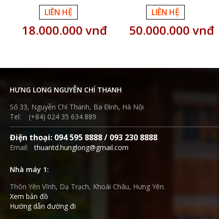
LIÊN HỆ
LIÊN HỆ
18.000.000 vnđ
50.000.000 vnđ
HƯNG LONG NGUYỄN CHÍ THANH
Số 33, Nguyễn Chí Thanh, Ba Đình, Hà Nội
Tel: (+84) 024 35 634 889
Điện thoại: 094 595 8888 / 093 230 8888
Email:
thuantd.hunglong@gmail.com
Nhà máy 1:
Thôn Yên Vĩnh, Dạ Trạch, Khoái Châu, Hưng Yên.
Xem bản đồ
Hướng dẫn đường đi