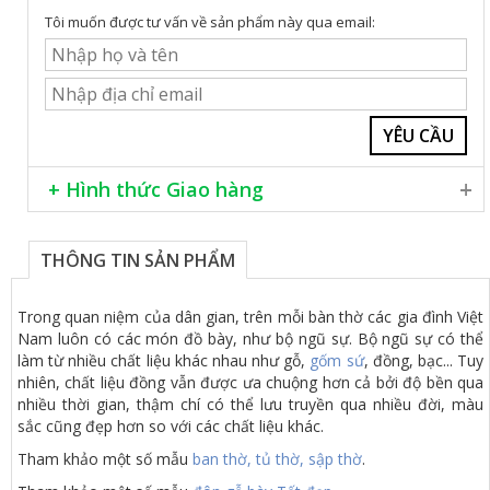
Tôi muốn được tư vấn về sản phẩm này qua email:
+ Hình thức Giao hàng
Giao hàng khắp cả nước
Lắp đặt miễn phí trong nội thành Hà Nội
THÔNG TIN SẢN PHẨM
Phương thức thanh toán chuyển khoản, hoặc tiền mặt
Khách hàng cần tư vấn thêm xin vui lòng liên hệ số
076 906 8888
Trong quan niệm của dân gian, trên mỗi bàn thờ các gia đình Việt
Nam luôn có các món đồ bày, như bộ ngũ sự. Bộ ngũ sự có thể
làm từ nhiều chất liệu khác nhau như gỗ,
gốm sứ
, đồng, bạc... Tuy
nhiên, chất liệu đồng vẫn được ưa chuộng hơn cả bởi độ bền qua
nhiều thời gian, thậm chí có thể lưu truyền qua nhiều đời, màu
sắc cũng đẹp hơn so với các chất liệu khác.
Tham khảo một số mẫu
ban thờ, tủ thờ, sập thờ
.