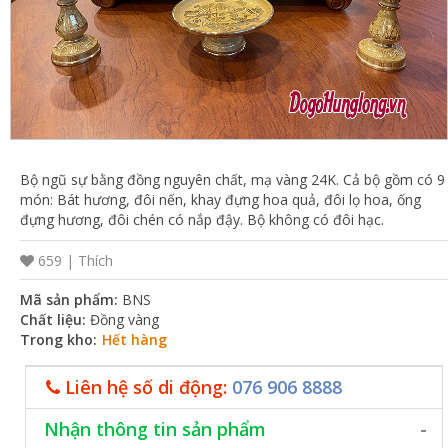
VỤ
TIN
TỨC
HỆ
THỐNG
Bộ ngũ sự bằng đồng nguyên chất, mạ vàng 24K. Cả bộ gồm có 9
CỬA
món: Bát hương, đôi nến, khay đựng hoa quả, đôi lọ hoa, ống
đựng hương, đôi chén có nắp đậy. Bộ không có đôi hạc.
HÀNG
TRỢ
659 |
Thích
GIÚP
Mã sản phẩm:
BNS
LIÊN
Chất liệu:
Đồng vàng
Trong kho:
Hết hàng
HỆ
GIỎ
Liên hệ số di động:
076 906 8888
HÀNG
Nhận thông tin sản phẩm