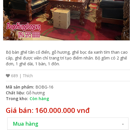
VỤ
TIN
TỨC
HỆ
THỐNG
Bộ bàn ghế tân cổ điển, gỗ hương, ghế bọc da xanh tím than cao
CỬA
cấp, ghế được viền chỉ trang trí tạo điểm nhấn. Bộ gồm có 2 ghế
đơn, 1 ghế dài, 1 bàn, 1 đôn.
HÀNG
TRỢ
689 |
Thích
GIÚP
Mã sản phẩm:
BOBG-16
LIÊN
Chất liệu:
Gỗ hương
Trong kho:
Còn hàng
HỆ
Giá bán: 160.000.000 vnđ
GIỎ
HÀNG
Mua hàng