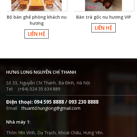
Bộ bàn ghế phòng khách nu
Bàn trà gốc nu hương VIP
hương
LIÊN HỆ
LIÊN HỆ
HƯNG LONG NGUYỄN CHÍ THANH
Số 33, Nguyễn Chí Thanh, Ba Đình, Hà Nội
Tel: (+84) 024 35 634 889
Điện thoại: 094 595 8888 / 093 230 8888
Email:
thuantd.hunglong@gmail.com
Nhà máy 1:
Thôn Yên Vĩnh, Dạ Trạch, Khoái Châu, Hưng Yên.