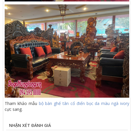
Tham khảo mẫu
bộ bàn ghế tân cổ điển bọc da màu ngà ivory
cực sang.
NHẬN XÉT ĐÁNH GIÁ