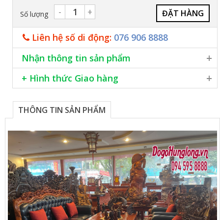
-
+
Số lượng
Liên hệ số di động:
076 906 8888
Nhận thông tin sản phẩm
Tôi muốn được tư vấn về sản phẩm này qua email:
+ Hình thức Giao hàng
Giao hàng khắp cả nước
Lắp đặt miễn phí trong nội thành Hà Nội
THÔNG TIN SẢN PHẨM
Phương thức thanh toán chuyển khoản, hoặc tiền mặt
Khách hàng cần tư vấn thêm xin vui lòng liên hệ số
076 906 8888