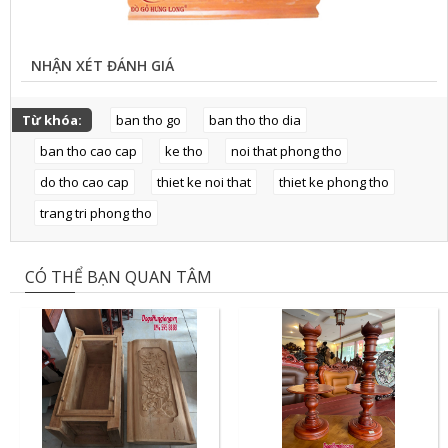
NHẬN XÉT ĐÁNH GIÁ
Từ khóa:
ban tho go
ban tho tho dia
ban tho cao cap
ke tho
noi that phong tho
do tho cao cap
thiet ke noi that
thiet ke phong tho
trang tri phong tho
CÓ THỂ BẠN QUAN TÂM