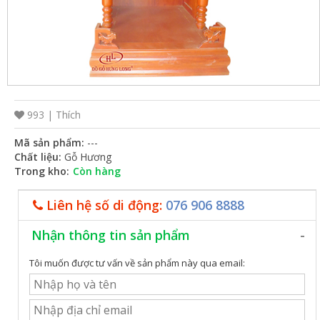
VỤ
TIN
TỨC
HỆ
THỐNG
993 |
Thích
CỬA
Mã sản phẩm:
---
Chất liệu:
Gỗ Hương
HÀNG
Trong kho:
Còn hàng
TRỢ
Liên hệ số di động:
076 906 8888
GIÚP
LIÊN
Nhận thông tin sản phẩm
HỆ
Tôi muốn được tư vấn về sản phẩm này qua email:
GIỎ
HÀNG