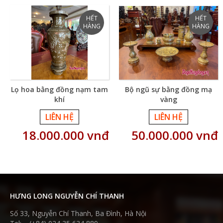
Lọ hoa bằng đồng nạm tam
Bộ ngũ sự bằng đồng mạ
khí
vàng
LIÊN HỆ
LIÊN HỆ
18.000.000 vnđ
50.000.000 vnđ
HƯNG LONG NGUYỄN CHÍ THANH
Số 33, Nguyễn Chí Thanh, Ba Đình, Hà Nội