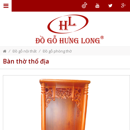
TRANG
CHỦ
GIỚI
THIỆU
/
/
Đồ gỗ nội thất
Đồ gỗ phòng thờ
ĐỒ
Bàn thờ thổ địa
GỖ
NỘI
THẤT
THIẾT
KẾ
NỘI
THẤT
DỊCH