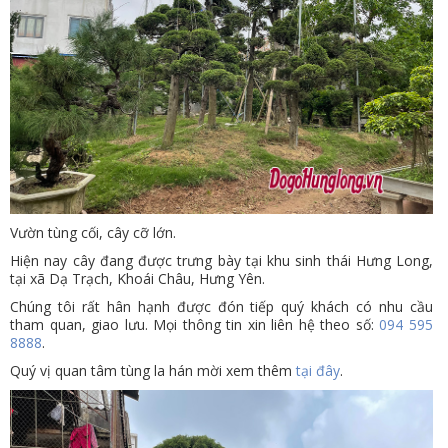
VỤ
TIN
TỨC
HỆ
THỐNG
CỬA
HÀNG
Vườn tùng cối, cây cỡ lớn.
TRỢ
Hiện nay cây đang được trưng bày tại khu sinh thái Hưng Long,
tại xã Dạ Trạch, Khoái Châu, Hưng Yên.
GIÚP
Chúng tôi rất hân hạnh được đón tiếp quý khách có nhu cầu
LIÊN
tham quan, giao lưu. Mọi thông tin xin liên hệ theo số:
094 595
8888
.
HỆ
Quý vị quan tâm tùng la hán mời xem thêm
tại đây
.
GIỎ
HÀNG