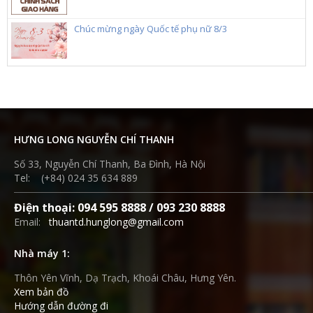
Chúc mừng ngày Quốc tế phụ nữ 8/3
HƯNG LONG NGUYỄN CHÍ THANH
Số 33, Nguyễn Chí Thanh, Ba Đình, Hà Nội
Tel: (+84) 024 35 634 889
Điện thoại: 094 595 8888 / 093 230 8888
Email:
thuantd.hunglong@gmail.com
Nhà máy 1:
Thôn Yên Vĩnh, Dạ Trạch, Khoái Châu, Hưng Yên.
Xem bản đồ
Hướng dẫn đường đi