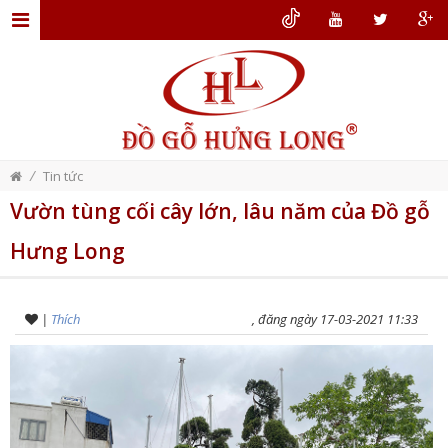
TRANG
CHỦ
GIỚI
THIỆU
/
Tin tức
ĐỒ
Vườn tùng cối cây lớn, lâu năm của Đồ gỗ
GỖ
Hưng Long
NỘI
THẤT
THIẾT
|
Thích
, đăng ngày 17-03-2021 11:33
KẾ
NỘI
THẤT
DỊCH