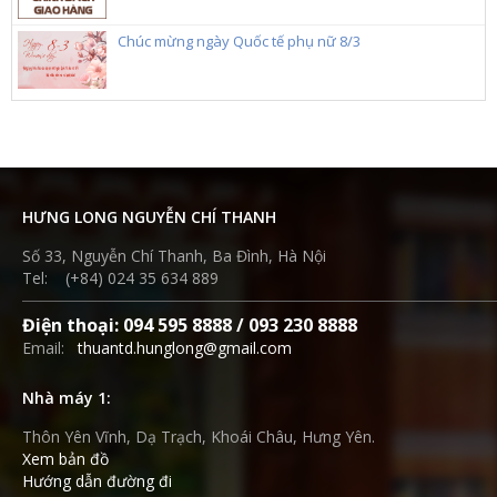
Chúc mừng ngày Quốc tế phụ nữ 8/3
HƯNG LONG NGUYỄN CHÍ THANH
Số 33, Nguyễn Chí Thanh, Ba Đình, Hà Nội
Tel: (+84) 024 35 634 889
Điện thoại: 094 595 8888 / 093 230 8888
Email:
thuantd.hunglong@gmail.com
Nhà máy 1:
Thôn Yên Vĩnh, Dạ Trạch, Khoái Châu, Hưng Yên.
Xem bản đồ
Hướng dẫn đường đi