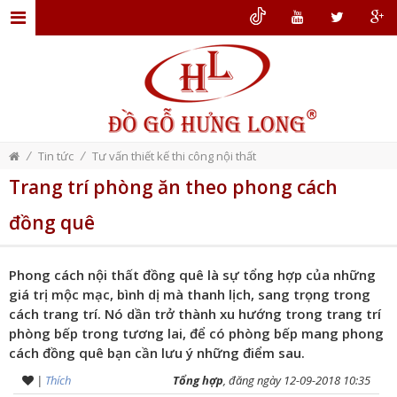
TRANG
CHỦ
GIỚI
THIỆU
/
/
Tin tức
Tư vấn thiết kế thi công nội thất
ĐỒ
Trang trí phòng ăn theo phong cách
GỖ
đồng quê
NỘI
THẤT
Phong cách nội thất đồng quê là sự tổng hợp của những
THIẾT
giá trị mộc mạc, bình dị mà thanh lịch, sang trọng trong
KẾ
cách trang trí. Nó dần trở thành xu hướng trong trang trí
phòng bếp trong tương lai, để có phòng bếp mang phong
NỘI
cách đồng quê bạn cần lưu ý những điểm sau.
THẤT
|
Thích
Tổng hợp
, đăng ngày 12-09-2018 10:35
DỊCH