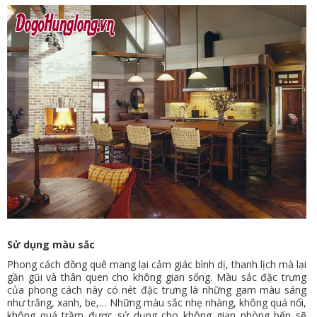
VỤ
TIN
TỨC
HỆ
THỐNG
CỬA
HÀNG
TRỢ
GIÚP
LIÊN
Sử dụng màu sắc
HỆ
Phong cách đồng quê mang lại cảm giác bình dị, thanh lịch mà lại
GIỎ
gần gũi và thân quen cho không gian sống. Màu sắc đặc trưng
của phong cách này có nét đặc trưng là những gam màu sáng
HÀNG
như trắng, xanh, be,… Những màu sắc nhẹ nhàng, không quá nổi,
không quá trầm được sử dụng cho không gian phòng bếp sẽ