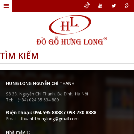
TRANG
CHỦ
GIỚI
THIỆU
TÌM KIẾM
ĐỒ
GỖ
NỘI
HƯNG LONG NGUYỄN CHÍ THANH
THẤT
Số 33, Nguyễn Chí Thanh, Ba Đình, Hà Nội
THIẾT
Tel: (+84) 024 35 634 889
KẾ
Điện thoại: 094 595 8888 / 093 230 8888
NỘI
Email:
thuantd.hunglong@gmail.com
THẤT
Nhà máy 1:
DỊCH