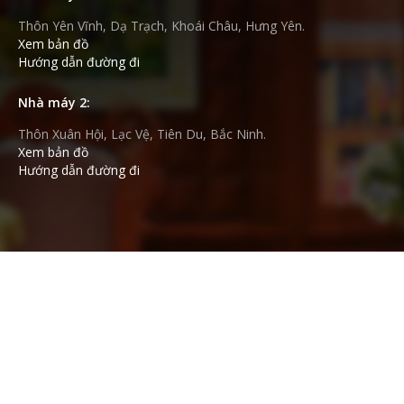
VỤ
Thôn Yên Vĩnh, Dạ Trạch, Khoái Châu, Hưng Yên.
Xem bản đồ
TIN
Hướng dẫn đường đi
TỨC
Nhà máy 2:
HỆ
Thôn Xuân Hội, Lạc Vệ, Tiên Du, Bắc Ninh.
THỐNG
Xem bản đồ
Hướng dẫn đường đi
CỬA
HÀNG
TRỢ
GIÚP
LIÊN
HỆ
GIỎ
HÀNG