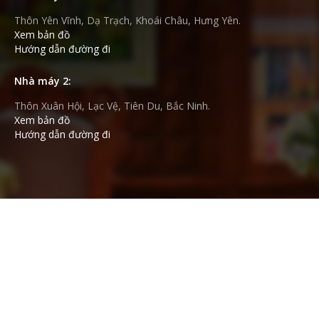
VỤ
Thôn Yên Vĩnh, Dạ Trạch, Khoái Châu, Hưng Yên.
Xem bản đồ
TIN
Hướng dẫn đường đi
TỨC
Nhà máy 2:
HỆ
Thôn Xuân Hội, Lạc Vệ, Tiên Du, Bắc Ninh.
THỐNG
Xem bản đồ
Hướng dẫn đường đi
CỬA
HÀNG
TRỢ
GIÚP
LIÊN
HỆ
GIỎ
HÀNG