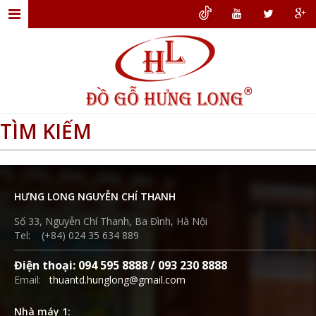
TRANG
CHỦ
GIỚI
THIỆU
TÌM KIẾM
ĐỒ
GỖ
NỘI
HƯNG LONG NGUYỄN CHÍ THANH
THẤT
Số 33, Nguyễn Chí Thanh, Ba Đình, Hà Nội
THIẾT
Tel: (+84) 024 35 634 889
KẾ
Điện thoại: 094 595 8888 / 093 230 8888
NỘI
Email:
thuantd.hunglong@gmail.com
THẤT
Nhà máy 1:
DỊCH