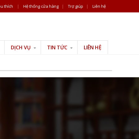
u thích
|
Hệ thống cửa hàng
|
Trợ giúp
|
Liên hệ
DỊCH VỤ
TIN TỨC
LIÊN HỆ
Tư vấn đồ gỗ
Tin công ty
Tư vấn phong thuỷ
Tiện ích
Tư vấn thiết kế thi
công nội thất