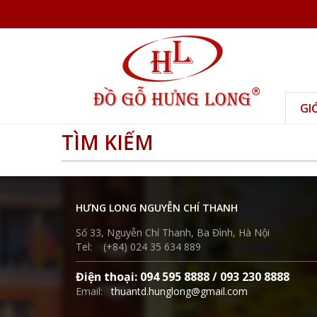
GI
TÌM KIẾM
HƯNG LONG NGUYỄN CHÍ THANH
Số 33, Nguyễn Chí Thanh, Ba Đình, Hà Nội
Tel: (+84) 024 35 634 889
Điện thoại: 094 595 8888 / 093 230 8888
Email:
thuantd.hunglong@gmail.com