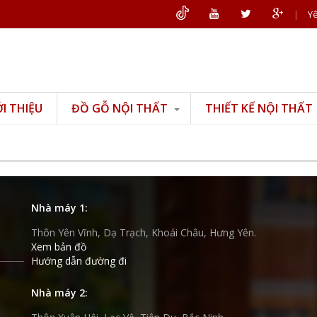
|
Yê
ỚI THIỆU
ĐỒ GỖ NỘI THẤT
THIẾT KẾ NỘI THẤT
Đồ gỗ phòng khách
Đồ gỗ phòng thờ
Đồ gỗ phòng ngủ
Đồ gỗ phòng bếp
Nhà máy 1:
Đồ gỗ văn phòng
Thôn Yên Vĩnh, Dạ Trạch, Khoái Châu, Hưng Yên.
Đồ gỗ mỹ nghệ
Xem bản đồ
Hướng dẫn đường đi
Nhà máy 2: