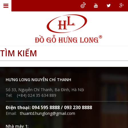
TRANG
CHỦ
GIỚI
THIỆU
TÌM KIẾM
ĐỒ
GỖ
NỘI
HƯNG LONG NGUYỄN CHÍ THANH
THẤT
Số 33, Nguyễn Chí Thanh, Ba Đình, Hà Nội
THIẾT
Tel: (+84) 024 35 634 889
KẾ
Điện thoại: 094 595 8888 / 093 230 8888
NỘI
Email:
thuantd.hunglong@gmail.com
THẤT
Nhà máy 1:
DỊCH