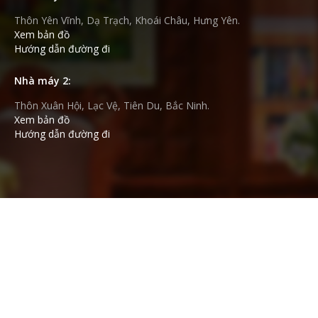
VỤ
Thôn Yên Vĩnh, Dạ Trạch, Khoái Châu, Hưng Yên.
Xem bản đồ
TIN
Hướng dẫn đường đi
TỨC
Nhà máy 2:
HỆ
Thôn Xuân Hội, Lạc Vệ, Tiên Du, Bắc Ninh.
THỐNG
Xem bản đồ
Hướng dẫn đường đi
CỬA
HÀNG
TRỢ
GIÚP
LIÊN
HỆ
GIỎ
HÀNG