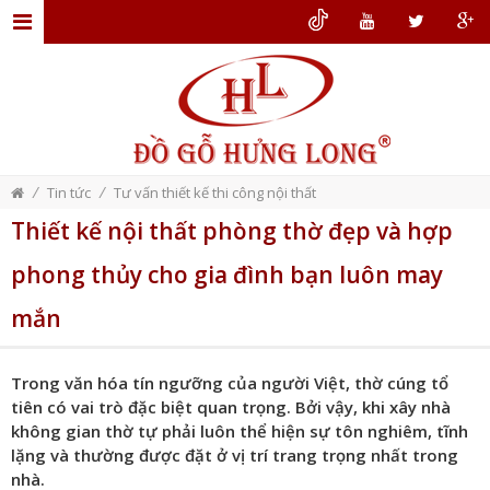
TRANG
CHỦ
GIỚI
THIỆU
/
/
Tin tức
Tư vấn thiết kế thi công nội thất
ĐỒ
Thiết kế nội thất phòng thờ đẹp và hợp
GỖ
phong thủy cho gia đình bạn luôn may
NỘI
THẤT
mắn
THIẾT
KẾ
Trong văn hóa tín ngưỡng của người Việt, thờ cúng tổ
tiên có vai trò đặc biệt quan trọng. Bởi vậy, khi xây nhà
NỘI
không gian thờ tự phải luôn thể hiện sự tôn nghiêm, tĩnh
THẤT
lặng và thường được đặt ở vị trí trang trọng nhất trong
nhà.
DỊCH