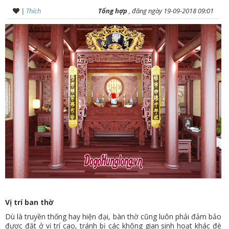
|
Thích
Tổng hợp
, đăng ngày 19-09-2018 09:01
VỤ
TIN
TỨC
HỆ
THỐNG
CỬA
HÀNG
TRỢ
GIÚP
LIÊN
HỆ
GIỎ
Vị trí ban thờ
HÀNG
Dù là truyền thống hay hiện đại, bàn thờ cũng luôn phải đảm bảo
được đặt ở vị trí cao, tránh bị các không gian sinh hoạt khác đè