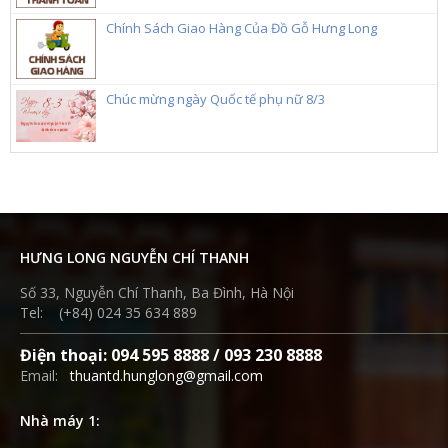
Chính Sách Giao Hàng Của Đồ Gỗ Hưng Long
Chúc mừng ngày Quốc tế phụ nữ 8/3
HƯNG LONG NGUYỄN CHÍ THANH
Số 33, Nguyễn Chí Thanh, Ba Đình, Hà Nội
Tel: (+84) 024 35 634 889
Điện thoại: 094 595 8888 / 093 230 8888
Email:
thuantd.hunglong@gmail.com
Nhà máy 1: