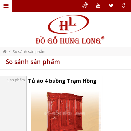
TRANG
CHỦ
GIỚI
THIỆU
/
So sánh sản phẩm
ĐỒ
So sánh sản phẩm
GỖ
NỘI
Sản phẩm
Tủ áo 4 buồng Trạm Hồng
THẤT
THIẾT
KẾ
NỘI
THẤT
DỊCH