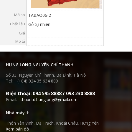
VỤ
Mã sp
TABAO06-2
TIN
Chất liệu
Gỗ tự nhiên
TỨC
Giá
HỆ
Mô tả
THỐNG
CỬA
HƯNG LONG NGUYỄN CHÍ THANH
HÀNG
TRỢ
Số 33, Nguyễn Chí Thanh, Ba Đình, Hà Nội
Tel: (+84) 024 35 634 889
GIÚP
Điện thoại: 094 595 8888 / 093 230 8888
LIÊN
Email:
thuantd.hunglong@gmail.com
HỆ
Nhà máy 1:
GIỎ
HÀNG
Thôn Yên Vĩnh, Dạ Trạch, Khoái Châu, Hưng Yên.
Xem bản đồ