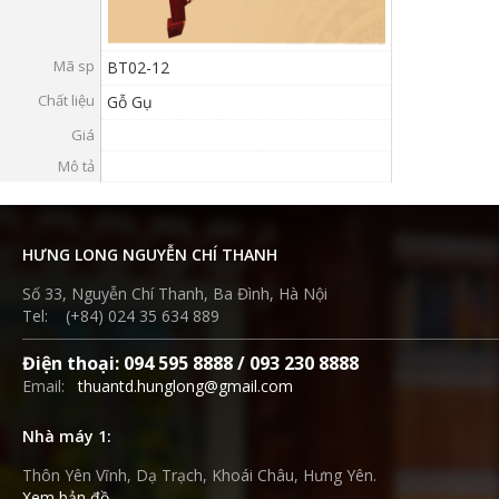
VỤ
Mã sp
TIN
BT02-12
Chất liệu
Gỗ Gụ
TỨC
Giá
HỆ
Mô tả
THỐNG
CỬA
HÀNG
HƯNG LONG NGUYỄN CHÍ THANH
TRỢ
Số 33, Nguyễn Chí Thanh, Ba Đình, Hà Nội
Tel: (+84) 024 35 634 889
GIÚP
LIÊN
Điện thoại: 094 595 8888 / 093 230 8888
Email:
thuantd.hunglong@gmail.com
HỆ
GIỎ
Nhà máy 1:
HÀNG
Thôn Yên Vĩnh, Dạ Trạch, Khoái Châu, Hưng Yên.
Xem bản đồ