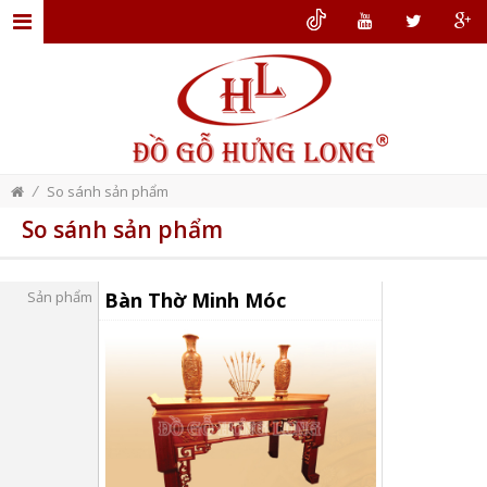
TRANG
CHỦ
GIỚI
THIỆU
/
So sánh sản phẩm
ĐỒ
So sánh sản phẩm
GỖ
NỘI
Sản phẩm
Bàn Thờ Minh Móc
THẤT
THIẾT
KẾ
NỘI
THẤT
DỊCH