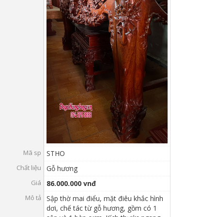
VỤ
TIN
TỨC
HỆ
THỐNG
CỬA
HÀNG
TRỢ
GIÚP
Mã sp
STHO
LIÊN
Chất liệu
Gỗ hương
HỆ
Giá
86.000.000 vnđ
GIỎ
Mô tả
Sập thờ mai điểu, mặt điêu khắc hình
HÀNG
dơi, chế tác từ gỗ hương, gồm có 1