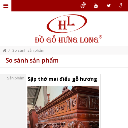
TRANG
CHỦ
GIỚI
THIỆU
/
So sánh sản phẩm
ĐỒ
So sánh sản phẩm
GỖ
NỘI
Sản phẩm
Sập thờ mai điểu gỗ hương
THẤT
THIẾT
KẾ
NỘI
THẤT
DỊCH