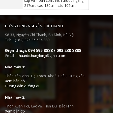
sập và 1 bàn cơm. Kích thước ngang
217cm, cao 130cm, sâu 107cm.
HƯNG LONG NGUYỄN CHÍ THANH
Số 33, Nguyễn Chí Thanh, Ba Đình, Hà Nội
Tel: (+84) 024 35 634 889
Điện thoại: 094 595 8888 / 093 230 8888
Email:
thuantd.hunglong@gmail.com
Nhà máy 1:
Thôn Yên Vĩnh, Dạ Trạch, Khoái Châu, Hưng Yên.
Xem bản đồ
Hướng dẫn đường đi
Nhà máy 2:
Thôn Xuân Hội, Lạc Vệ, Tiên Du, Bắc Ninh.
Xem bản đồ