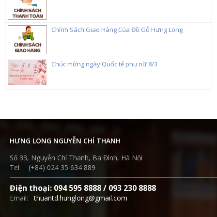
Chính Sách Giao Hàng Của Đồ Gỗ Hưng Long
Chúc mừng ngày Quốc tế phụ nữ 8/3
HƯNG LONG NGUYỄN CHÍ THANH
Số 33, Nguyễn Chí Thanh, Ba Đình, Hà Nội
Tel: (+84) 024 35 634 889
Điện thoại: 094 595 8888 / 093 230 8888
Email:
thuantd.hunglong@gmail.com