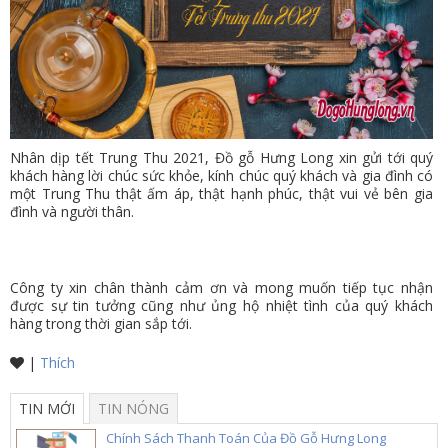
VỤ
TIN
TỨC
HỆ
THỐNG
Nhân dịp tết Trung Thu 2021, Đồ gỗ Hưng Long xin gửi tới quý
khách hàng lời chúc sức khỏe, kính chúc quý khách và gia đình có
CỬA
một Trung Thu thật ấm áp, thật hạnh phúc, thật vui vẻ bên gia
đình và người thân.
HÀNG
TRỢ
GIÚP
Công ty xin chân thành cảm ơn và mong muốn tiếp tục nhận
được sự tin tưởng cũng như ủng hộ nhiệt tình của quý khách
LIÊN
hàng trong thời gian sắp tới.
HỆ
|
Thích
GIỎ
TIN MỚI
TIN NÓNG
HÀNG
Chính Sách Thanh Toán Của Đồ Gỗ Hưng Long