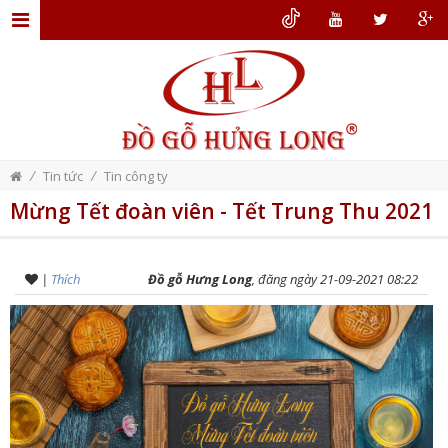
TRANG
CHỦ
GIỚI
THIỆU
/
/
Tin tức
Tin công ty
ĐỒ
Mừng Tết đoàn viên - Tết Trung Thu 2021
GỖ
NỘI
|
Thích
Đồ gỗ Hưng Long
, đăng ngày 21-09-2021 08:22
THẤT
THIẾT
KẾ
NỘI
THẤT
DỊCH