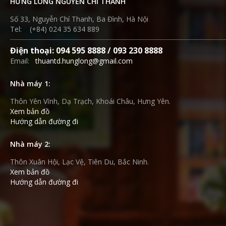
HƯNG LONG NGUYỄN CHÍ THANH
Số 33, Nguyễn Chí Thanh, Ba Đình, Hà Nội
Tel: (+84) 024 35 634 889
Điện thoại: 094 595 8888 / 093 230 8888
Email:
thuantd.hunglong@gmail.com
Nhà máy 1:
Thôn Yên Vĩnh, Dạ Trạch, Khoái Châu, Hưng Yên.
Xem bản đồ
Hướng dẫn đường đi
Nhà máy 2:
Thôn Xuân Hội, Lạc Vệ, Tiên Du, Bắc Ninh.
Xem bản đồ
Hướng dẫn đường đi