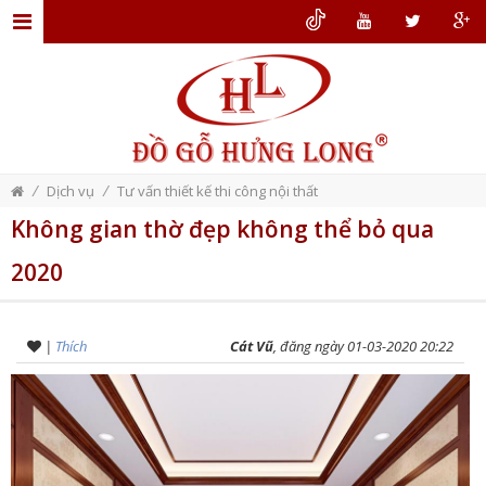
TRANG
CHỦ
GIỚI
THIỆU
/
/
Dịch vụ
Tư vấn thiết kế thi công nội thất
ĐỒ
Không gian thờ đẹp không thể bỏ qua
GỖ
2020
NỘI
THẤT
THIẾT
|
Thích
Cát Vũ
, đăng ngày 01-03-2020 20:22
KẾ
NỘI
THẤT
DỊCH