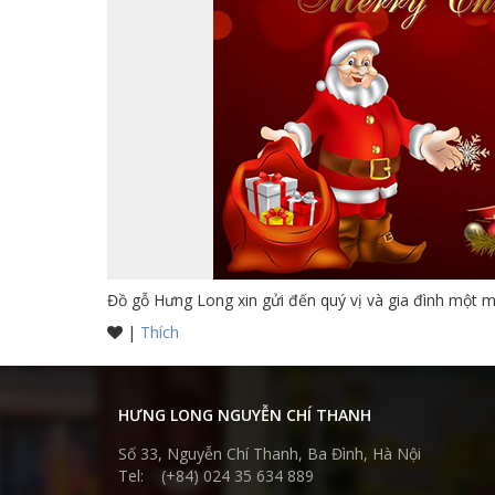
Đồ gỗ Hưng Long xin gửi đến quý vị và gia đình một 
|
Thích
HƯNG LONG NGUYỄN CHÍ THANH
Số 33, Nguyễn Chí Thanh, Ba Đình, Hà Nội
Tel: (+84) 024 35 634 889