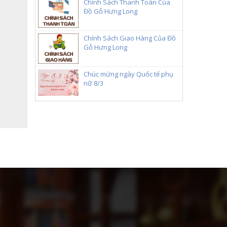
Chính Sách Thanh Toán Của
Đồ Gỗ Hưng Long
Chính Sách Giao Hàng Của Đồ
Gỗ Hưng Long
Chúc mừng ngày Quốc tế phụ
nữ 8/3