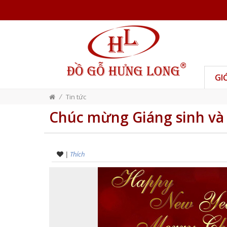
GI
/
Tin tức
Chúc mừng Giáng sinh và
|
Thích