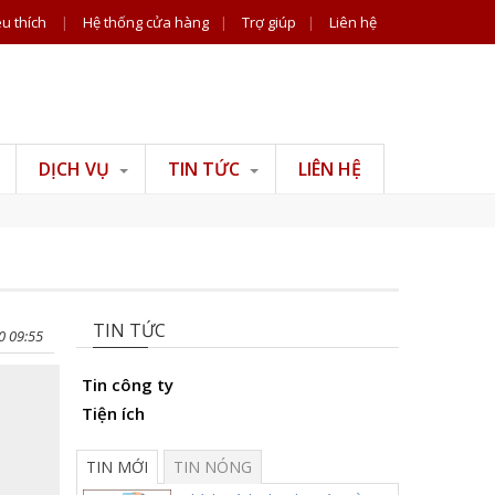
u thích
|
Hệ thống cửa hàng
|
Trợ giúp
|
Liên hệ
DỊCH VỤ
TIN TỨC
LIÊN HỆ
Tư vấn đồ gỗ
Tin công ty
Tư vấn phong thuỷ
Tiện ích
Tư vấn thiết kế thi
công nội thất
TIN TỨC
0 09:55
Tin công ty
Tiện ích
TIN MỚI
TIN NÓNG