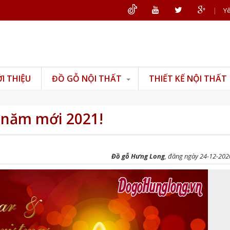
|
Yê
ỚI THIỆU
ĐỒ GỖ NỘI THẤT
THIẾT KẾ NỘI THẤT
Đồ gỗ phòng khách
Đồ gỗ phòng thờ
 năm mới 2021!
Đồ gỗ phòng ngủ
Đồ gỗ phòng bếp
Đồ gỗ Hưng Long
, đăng ngày 24-12-202
Đồ gỗ văn phòng
Đồ gỗ mỹ nghệ