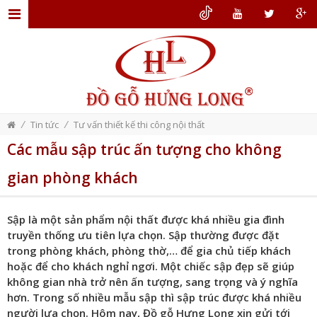
TRANG
CHỦ
GIỚI
THIỆU
/
/
Tin tức
Tư vấn thiết kế thi công nội thất
ĐỒ
Các mẫu sập trúc ấn tượng cho không
GỖ
gian phòng khách
NỘI
THẤT
Sập là một sản phẩm nội thất được khá nhiều gia đình
THIẾT
truyền thống ưu tiên lựa chọn. Sập thường được đặt
KẾ
trong phòng khách, phòng thờ,… để gia chủ tiếp khách
hoặc để cho khách nghỉ ngơi. Một chiếc sập đẹp sẽ giúp
NỘI
không gian nhà trở nên ấn tượng, sang trọng và ý nghĩa
THẤT
hơn. Trong số nhiều mẫu sập thì sập trúc được khá nhiều
người lựa chọn. Hôm nay, Đồ gỗ Hưng Long xin gửi tới
DỊCH