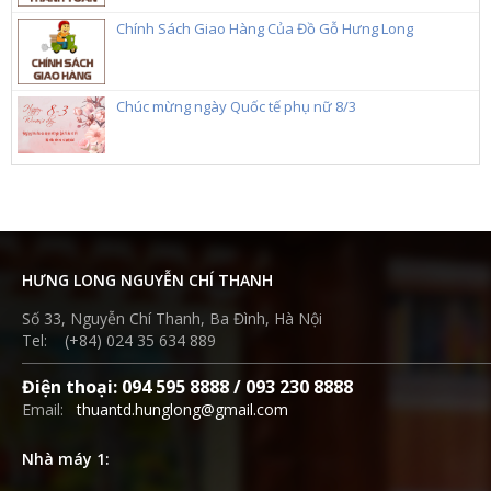
Chính Sách Giao Hàng Của Đồ Gỗ Hưng Long
Chúc mừng ngày Quốc tế phụ nữ 8/3
HƯNG LONG NGUYỄN CHÍ THANH
Số 33, Nguyễn Chí Thanh, Ba Đình, Hà Nội
Tel: (+84) 024 35 634 889
Điện thoại: 094 595 8888 / 093 230 8888
Email:
thuantd.hunglong@gmail.com
Nhà máy 1: