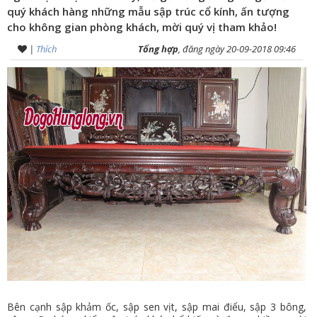
quý khách hàng những mẫu sập trúc cổ kính, ấn tượng
VỤ
cho không gian phòng khách, mời quý vị tham khảo!
TIN
|
Thích
Tổng hợp
, đăng ngày 20-09-2018 09:46
TỨC
HỆ
THỐNG
CỬA
HÀNG
TRỢ
GIÚP
LIÊN
HỆ
GIỎ
HÀNG
Bên cạnh sập khảm ốc, sập sen vịt, sập mai điểu, sập 3 bông,