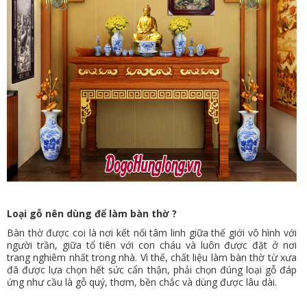
VỤ
TIN
TỨC
HỆ
THỐNG
CỬA
HÀNG
TRỢ
GIÚP
Loại gỗ nên dùng để làm bàn thờ ?
LIÊN
Bàn thờ được coi là nơi kết nối tâm linh giữa thế giới vô hình với
HỆ
người trần, giữa tổ tiên với con cháu và luôn được đặt ở nơi
trang nghiêm nhất trong nhà. Vì thế, chất liệu làm bàn thờ từ xưa
GIỎ
đã được lựa chọn hết sức cẩn thận, phải chọn đúng loại gỗ đáp
ứng như cầu là gỗ quý, thơm, bền chắc và dùng được lâu dài.
HÀNG