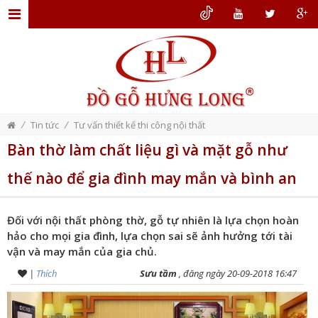
TRANG
CHỦ
GIỚI
THIỆU
/
/
Tin tức
Tư vấn thiết kế thi công nội thất
ĐỒ
Bàn thờ làm chất liệu gì và mặt gỗ như
GỖ
thế nào để gia đình may mắn và bình an
NỘI
THẤT
Đối với nội thất phòng thờ, gỗ tự nhiên là lựa chọn hoàn
THIẾT
hảo cho mọi gia đình, lựa chọn sai sẽ ảnh hưởng tới tài
KẾ
vận và may mắn của gia chủ.
NỘI
|
Thích
Sưu tầm
, đăng ngày 20-09-2018 16:47
THẤT
DỊCH