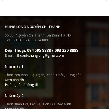
HƯNG LONG NGUYỄN CHÍ THANH
Số 33, Nguyễn Chí Thanh, Ba Đình, Hà Nội
Tel: (+84) 024 35 634 889
Điện thoại: 094 595 8888 / 093 230 8888
Email:
thuantd.hunglong@gmail.com
Nhà máy 1:
Thôn Yên Vĩnh, Dạ Trạch, Khoái Châu, Hưng Yên.
Xem bản đồ
Hướng dẫn đường đi
Nhà máy 2:
Thôn Xuân Hội, Lạc Vệ, Tiên Du, Bắc Ninh.
Xem bản đồ